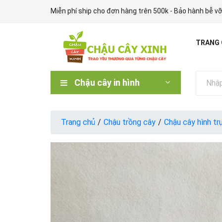
Miễn phí ship cho đơn hàng trên 500k - Bảo hành bễ vỡ
TRANG
Chậu cây in hình
Trang chủ
/
Chậu trồng cây
/
Chậu cây hình tr