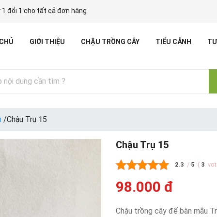
 1 đổi 1 cho tất cả đơn hàng
 CHỦ
GIỚI THIỆU
CHẬU TRỒNG CÂY
TIỂU CẢNH
TƯ
ụ
/
Chậu Trụ 15
Chậu Trụ 15
2.3
/
5
(
3
vo
98.000 đ
Chậu trồng cây để bàn mẫu Trụ