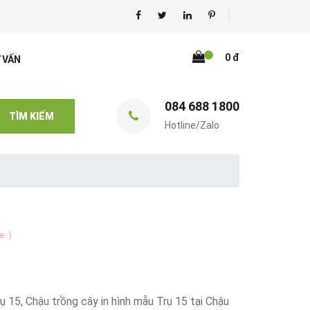
0 đ
 VẤN
084 688 1800
TÌM KIẾM
Hotline/Zalo
te
)
 15, Chậu trồng cây in hình mẫu Trụ 15 tại Chậu