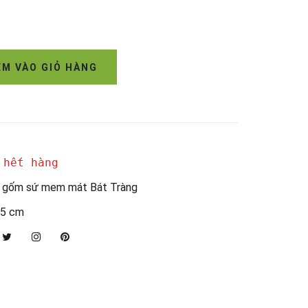
M VÀO GIỎ HÀNG
 hết hàng
 gốm sứ mem mát Bát Tràng
5 cm