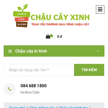
0 đ
Chậu cây in hình
TÌM KIẾM
084 688 1800
Hotline/Zalo