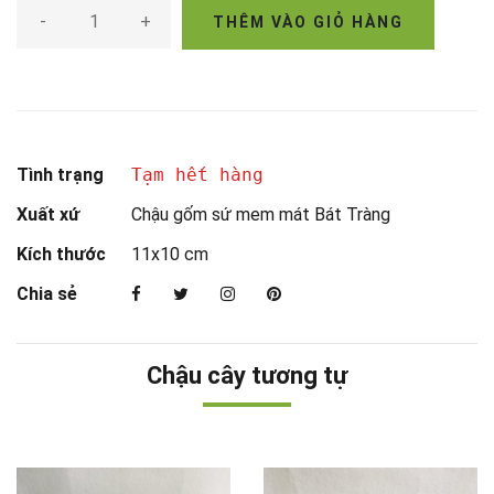
-
+
THÊM VÀO GIỎ HÀNG
Tình trạng
Tạm hết hàng
Xuất xứ
Chậu gốm sứ mem mát Bát Tràng
Kích thước
11x10 cm
Chia sẻ
Chậu cây tương tự