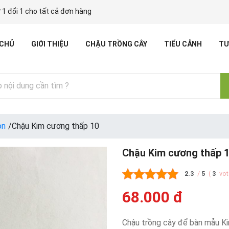
 1 đổi 1 cho tất cả đơn hàng
 CHỦ
GIỚI THIỆU
CHẬU TRỒNG CÂY
TIỂU CẢNH
TƯ
òn
/
Chậu Kim cương thấp 10
Chậu Kim cương thấp 
2.3
/
5
(
3
vo
68.000 đ
Chậu trồng cây để bàn mẫu Ki