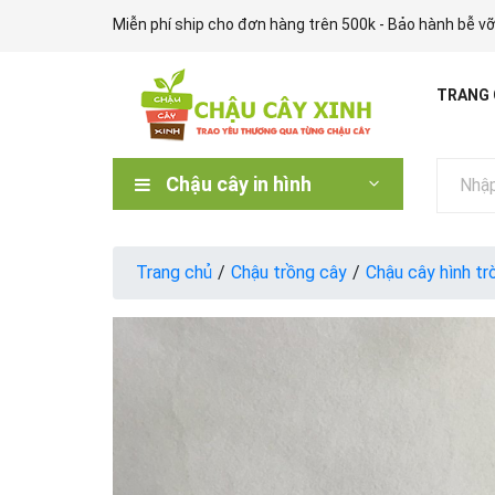
Miễn phí ship cho đơn hàng trên 500k - Bảo hành bễ vỡ
TRANG
Chậu cây in hình
Trang chủ
/
Chậu trồng cây
/
Chậu cây hình tr