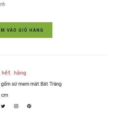
inh
M VÀO GIỎ HÀNG
 hết hàng
 gốm sứ mem mát Bát Tràng
 cm