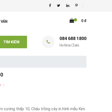
0 đ
 VẤN
084 688 1800
TÌM KIẾM
Hotline/Zalo
10
te
)
m cương thấp 10, Chậu trồng cây in hình mẫu Kim