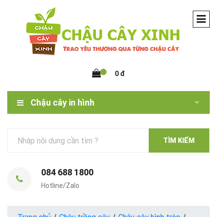
0 đ
Chậu cây in hình
TÌM KIẾM
084 688 1800
Hotline/Zalo