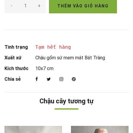
-
+
THÊM VÀO GIỎ HÀNG
Tình trạng
Tạm hết hàng
Xuất xứ
Chậu gốm sứ mem mát Bát Tràng
Kích thước
10x7 cm
Chia sẻ
Chậu cây tương tự