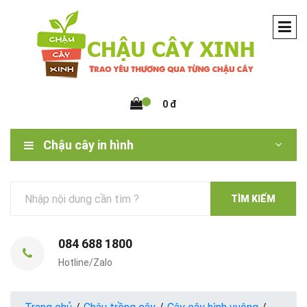
0 đ
Chậu cây in hình
TÌM KIẾM
084 688 1800
Hotline/Zalo