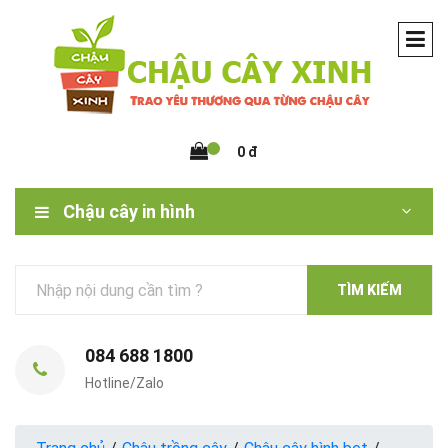
0 đ
Chậu cây in hình
TÌM KIẾM
084 688 1800
Hotline/Zalo