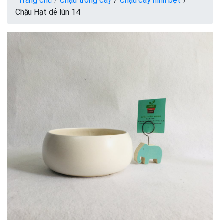
Trang chủ
/
Chậu trồng cây
/
Chậu cây hình bẹt
/
Chậu Hạt dẻ lùn 14